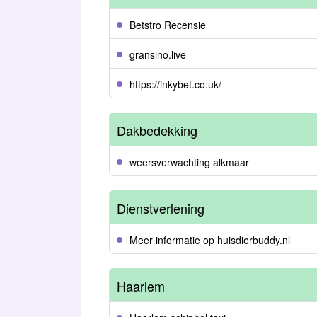
Betstro Recensie
gransino.live
https://inkybet.co.uk/
Dakbedekking
weersverwachting alkmaar
Dienstverlening
Meer informatie op huisdierbuddy.nl
Haarlem