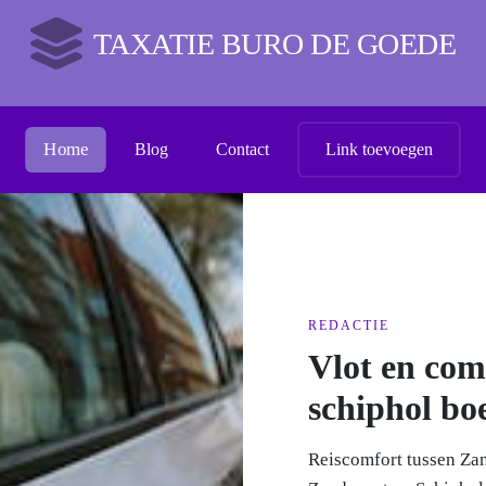
TAXATIE BURO DE GOEDE
Home
Blog
Contact
Link toevoegen
REDACTIE
De charme 
Schiphol - Een Wereld 
meest bruisende en leve