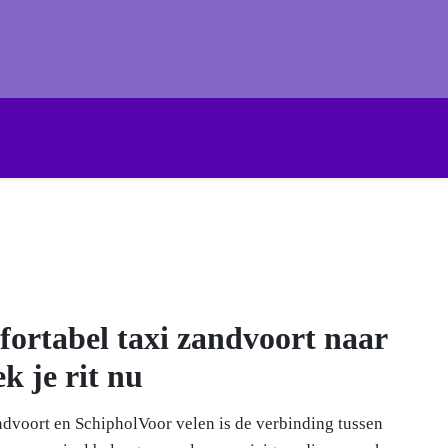
van Schiphol
op Zich In het hart van Nederland ligt één van de
ndige plekken die je je kunt voorstellen. Schiphol is