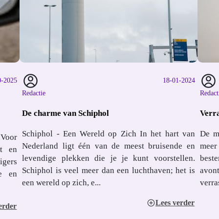
0-2025
18-01-2024
Redactie
Redact
De charme van Schiphol
Verra
Schiphol - Een Wereld op Zich In het hart van
De m
lVoor
Nederland ligt één van de meest bruisende en
meer
rt en
levendige plekken die je je kunt voorstellen.
best
igers
Schiphol is veel meer dan een luchthaven; het is
avon
e en
een wereld op zich, e...
verra
Lees verder
erder