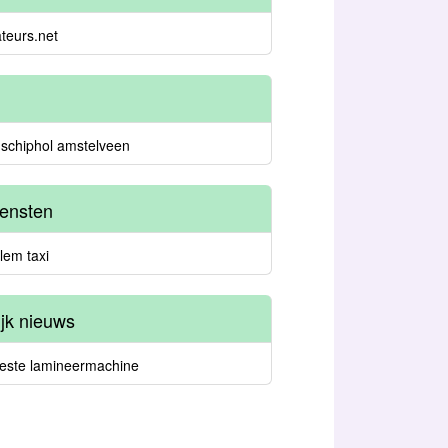
teurs.net
 schiphol amstelveen
iensten
lem taxi
ijk nieuws
este lamineermachine